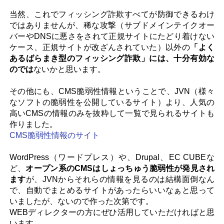
当然、これでフィッシング詐欺すべてが防御できるわけ
ではありませんが、稀な攻撃（サブドメインテイクオー
バーやDNSに悪さをされて正規サイトにたどり着けない
ケース、正規サイトが改ざんされていた）以外の
「よく
あるばらまき型のフィッシング詐欺」には、十分有効な
のでは
ないかと思います。
その他にも、CMS脆弱性情報ということで、JVN（様々
なソフトの脆弱性を公開しているサイト）より、人気の
高いCMSの情報のみを抜粋して一覧で見られるサイトも
作りました。
CMS脆弱性情報のサイト
WordPress（ワードプレス）や、Drupal、EC CUBEな
ど、
オープン系のCMSはしょっちゅう脆弱性が発見され
ます
が、JVNからそれらの情報を見るのは結構面倒なん
で、自動でまとめるサイトがあったらいいなぁと思って
いましたが、ないので作った次第です。
WEBディレクターの方にぜひ活用していただければと思
います。