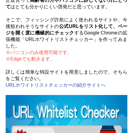
正直言って
高齢者の方やパソコンに詳しくない方にとっ
お問い合わせ
て
はとても分かりにくい啓発だと思っています。
そこで、フィッシング詐欺によく使われるサイトや、今
後狙われそうなサイトの
公式URLをリスト化して、ペー
ジを開く度に機械的にチェック
するGoogle Chromeの拡
張機能「URLホワイトリストチェッカー」を作ってみま
した。
※パソコンのみ使用可能です。
※Edgeでも動きます。
詳しくは簡単な特設サイトを用意しましたので、そちら
をご覧ください。
URLホワイトリストチェッカーの紹介サイトへ