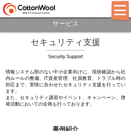
サービス
ホーム
セキュリティ支援
制作ポリシー
サービス
Security Support
パッケージ
情報システム部のない中小企業向けに、現状確認から社
制作料金
内ルールの整備、IT資産管理、社員教育、トラブル時の
対応まで、実情に合わせたセキュリティ支援を行ってい
制作実績
ます。
また、セキュリティ講習やイベント、キャンペーン、啓
LABO
発活動においての企画も行っております。
BLOG
会社概要
事例紹介