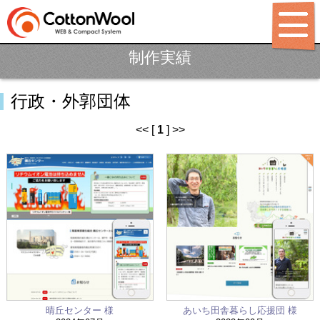
制作実績
ホーム
行政・外郭団体
制作ポリシー
サービス
<< [
1
] >>
パッケージ
制作料金
制作実績
LABO
BLOG
会社概要
晴丘センター 様
あいち田舎暮らし応援団 様