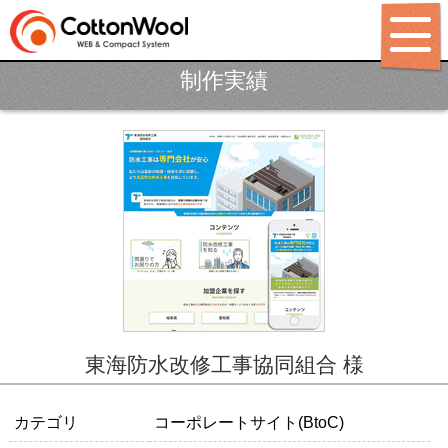
制作実績
ホーム
制作ポリシー
サービス
パッケージ
制作料金
制作実績
LABO
東海防水改修工事協同組合 様
BLOG
会社概要
カテゴリ
コーポレートサイト(BtoC)