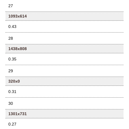
27
1093x614
0.43
28
1438x808
0.35
29
320x0
0.31
30
1301x731
0.27