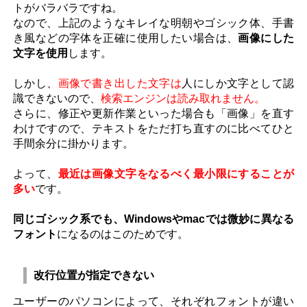
トがバラバラですね。
なので、上記のようなキレイな明朝やゴシック体、手書
き風などの字体を正確に使用したい場合は、
画像にした
文字を使用
します。
しかし、
画像で書き出した文字は
人にしか文字として認
識できないので、
検索エンジンは読み取れません。
さらに、修正や更新作業といった場合も「画像」を直す
わけですので、テキストをただ打ち直すのに比べてひと
手間余分に掛かります。
よって、
最近は画像文字をなるべく最小限にすることが
多い
です。
同じゴシック系でも、Windowsやmacでは微妙に異なる
フォント
になるのはこのためです。
改行位置が指定できない
ユーザーのパソコンによって、それぞれフォントが違い