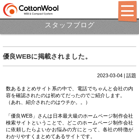
スタッフブログ
ホーム
制作ポリシー
サービス
優良WEBに掲載されました。
パッケージ
2023-03-04 | 話題
制作料金
数あるまとめサイト系の中で、電話でちゃんと会社の内
制作実績
容を確認されたのは初めてだったのでご紹介します。
（あれ、紹介されたのはウチか。。）
LABO
BLOG
「優良WEB」さんは日本最大級のホームページ制作会社
検索サイトということで、どこのホームページ制作会社
会社概要
に依頼したらよいかお悩みの方にとって、各社の特徴が
わかりやすくまとめてあるサイトです。