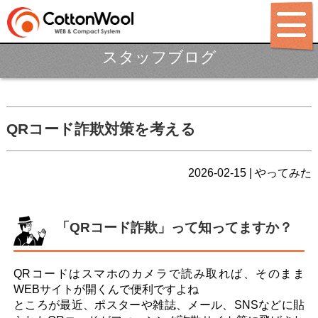
スタッフブログ
ホーム
制作ポリシー
サービス
QRコード詐欺対策を考える
パッケージ
2026-02-15 | やってみた
制作料金
制作実績
「QRコード詐欺」って知ってますか？
LABO
BLOG
QRコードはスマホのカメラで読み取れば、そのまま
WEBサイトが開くんで便利ですよね
会社概要
ところが最近、ポスターや雑誌、メール、SNSなどに貼