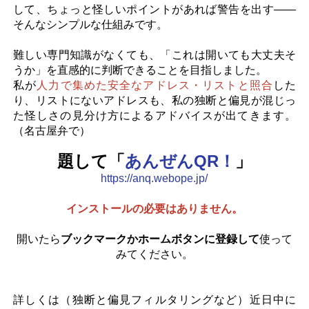
して、ちょっと怪しいポイントがあれば警告を出す――
そんなシンプルな仕組みです。
難しい専門知識がなくても、「これは開いても大丈夫そ
うか」を直感的に判断できることを目指しました。
私が
人力で集めた安全なアドレス・リストと照合
した
り、リストにないアドレスも、私の独断と偏見が混じっ
た怪しさの見分け方によるアドバイスが出てきます。
（名古屋弁で）
題して「
あんぜんQR！
」
https://anq.webope.jp/
インストールの必要はありません。
開いたら
ブックマークかホームボタンに登録して
使って
みてください。
詳しくは（独断と偏見フィルタリングなど）近日中に